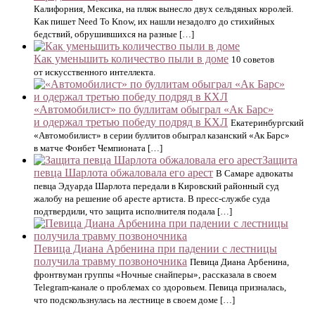
Калифорния, Мексика, на пляж вынесло двух сельдяных королей.
Как пишет Need To Know, их нашли незадолго до стихийных
бедствий, обрушившихся на разные […]
Как уменьшить количество пыли в доме
10 советов
от искусственного интеллекта.
«Автомобилист» по буллитам обыграл «Ак Барс»
и одержал третью победу подряд в КХЛ
Екатеринбургский
«Автомобилист» в серии буллитов обыграл казанский «Ак Барс»
в матче Фонбет Чемпионата […]
Защита
певца Шарлота обжаловала его арест
В Самаре адвокаты
певца Эдуарда Шарлота передали в Кировский районный суд
жалобу на решение об аресте артиста. В пресс-службе суда
подтвердили, что защита исполнителя подала […]
Певица Диана Арбенина при падении с лестницы
получила травму позвоночника
Певица Диана Арбенина,
фронтвуман группы «Ночные снайперы», рассказала в своем
Telegram-канале о проблемах со здоровьем. Певица призналась,
что подскользнулась на лестнице в своем доме […]