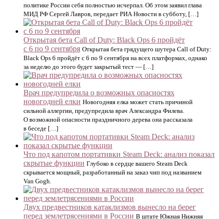
политике России себя полностью исчерпал. Об этом заявил глава
МИД РФ Сергей Лавров, передает РИА Новости в субботу, […]
Открытая бета Call of Duty: Black Ops 6 пройдёт
с 6 по 9 сентября
Открытая бета грядущего шутера Call of Duty:
Black Ops 6 пройдёт с 6 по 9 сентября на всех платформах, однако
за неделю до этого будет закрытый тест — […]
Врач предупредила о возможных опасностях
новогодней елки
Новогодняя елка может стать причиной
сильной аллергии, предупредила врач Александра Филева.
О возможной опасности праздничного дерева она рассказала
в беседе […]
Что под капотом портативки Steam Deck: анализ показал
скрытые функции
Глубоко в сердце вашего Steam Deck
скрывается мощный, разработанный на заказ чип под названием
Van Gogh.
Двух предвестников катаклизмов вынесло на берег
перед землетрясениями в России
В штате Южная Нижняя