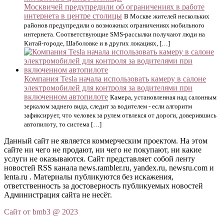
Москвичей предупредили об ограничениях в работе
интернета в центре столицы
В Москве жителей нескольких
районов предупредили о возможных ограничениях мобильного
интернета. Соответствующие SMS-рассылки получают люди на
Китай-городе, Шаболовке и в других локациях, […]
Компания Tesla начала использовать камеру в салоне
электромобилей для контроля за водителями при
включенном автопилоте
Камера, установленная над салонным
зеркалом заднего вида, следит за водителем - если алгоритм
зафиксирует, что человек за рулем отвлекся от дороги, доверившись
автопилоту, то система […]
Данный сайт не является коммерческим проектом. На этом
сайте ни чего не продают, ни чего не покупают, ни какие
услуги не оказываются. Сайт представляет собой ленту
новостей RSS канала news.rambler.ru, yandex.ru, newsru.com и
lenta.ru . Материалы публикуются без искажения,
ответственность за достоверность публикуемых новостей
Администрация сайта не несёт.
Сайт от bmb3 @ 2023