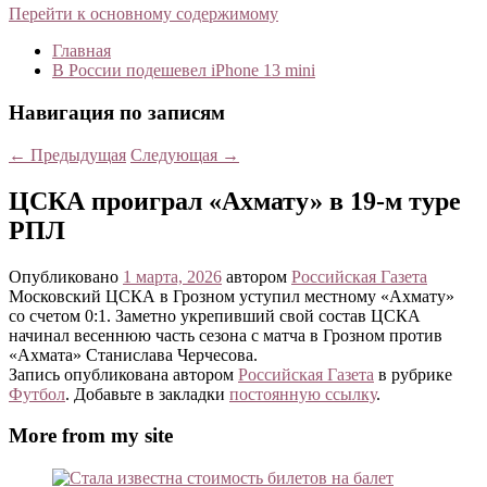
Перейти к основному содержимому
Главная
В России подешевел iPhone 13 mini
Навигация по записям
←
Предыдущая
Следующая
→
ЦСКА проиграл «Ахмату» в 19-м туре
РПЛ
Опубликовано
1 марта, 2026
автором
Российская Газета
Московский ЦСКА в Грозном уступил местному «Ахмату»
со счетом 0:1. Заметно укрепивший свой состав ЦСКА
начинал весеннюю часть сезона с матча в Грозном против
«Ахмата» Станислава Черчесова.
Запись опубликована автором
Российская Газета
в рубрике
Футбол
. Добавьте в закладки
постоянную ссылку
.
More from my site