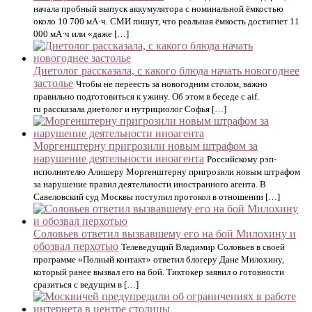
начала пробный выпуск аккумулятора с номинальной ёмкостью
около 10 700 мА·ч. СМИ пишут, что реальная ёмкость достигнет 11
000 мА·ч или «даже […]
Диетолог рассказала, с какого блюда начать новогоднее
застолье
Чтобы не переесть за новогодним столом, важно
правильно подготовиться к ужину. Об этом в беседе с aif.
ru рассказала диетолог и нутрициолог Софья […]
Моргенштерну пригрозили новым штрафом за
нарушение деятельности иноагента
Российскому рэп-
исполнителю Алишеру Моргенштерну пригрозили новым штрафом
за нарушение правил деятельности иностранного агента. В
Савеловский суд Москвы поступил протокол в отношении […]
Соловьев ответил вызвавшему его на бой Милохину и
обозвал перхотью
Телеведущий Владимир Соловьев в своей
программе «Полный контакт» ответил блогеру Дане Милохину,
который ранее вызвал его на бой. Тиктокер заявил о готовности
сразиться с ведущим в […]