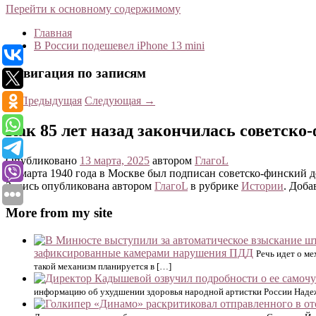
Перейти к основному содержимому
Главная
В России подешевел iPhone 13 mini
Навигация по записям
←
Предыдущая
Следующая
→
Как 85 лет назад закончилась советско
Опубликовано
13 марта, 2025
автором
ГлагоL
12 марта 1940 года в Москве был подписан советско-финский до
Запись опубликована автором
ГлагоL
в рубрике
Истории
. Доба
More from my site
зафиксированные камерами нарушения ПДД
Речь идет о ме
такой механизм планируется в […]
информацию об ухудшении здоровья народной артистки России Надеж