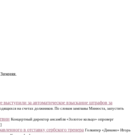
 Зимняя.
 выступили за автоматическое взыскание штрафов за
аходящихся на счетах должников. По словам замглавы Минюста, запустить
ствии
Концертный директор ансамбля «Золотое кольцо» опроверг
]
авленного в отставку сербского тренера
Голкипер «Динамо» Игорь