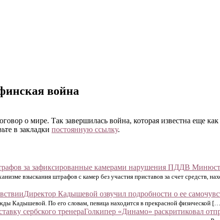
-финская война
говор о мире. Так завершилась война, которая известна еще как
вьте в закладки
постоянную ссылку
.
В Минюсте
ханизме взыскания штрафов с камер без участия приставов за счет средств, н
Директор Кадышевой озвучил подробности о ее самочув
ды Кадышевой. По его словам, певица находится в прекрасной физической […
Голкипер «Динамо» раскритиковал отпр