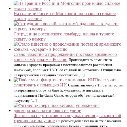
На границе России и Монголии произошло сильное
землетрясение
Сотрудница российского ломбарда нашла в туалете
скрытую камеру
Стало известно о продолжении поставок армянского
коньяка «Арарат» в Россию
Производитель армянского
коньяка «Арарат» продолжает поставки алкоголя российским
заказчикам, сообщает ТАСС со ссылкой на источники. Официально
на предприятии ситуацию с поставками […]
Tinder учит
флиртовать с помощью ИИ
Сервис знакомств Tinder запустил
интерактивную игру на базе искусственного интеллекта
под названием The Game Game, которая обучает пользователей
искусству […]
Фитнес-эксперт посоветовал упражнения для короткой
тренировки на улице
Он рекомендовал бег на месте с высоким
подниманием бедра, упрощенный берпи и джампинг джек.