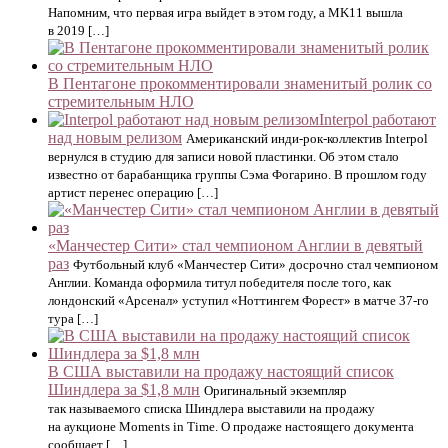
Напомним, что первая игра выйдет в этом году, а MK11 вышла
в 2019 […]
В Пентагоне прокомментировали знаменитый ролик со
стремительным НЛО
Interpol работают
над новым релизом
Американский инди-рок-коллектив Interpol
вернулся в студию для записи новой пластинки. Об этом стало
известно от барабанщика группы Сэма Фогарино. В прошлом году
артист перенес операцию […]
«Манчестер Сити» стал чемпионом Англии в девятый
раз
Футбольный клуб «Манчестер Сити» досрочно стал чемпионом
Англии. Команда оформила титул победителя после того, как
лондонский «Арсенал» уступил «Ноттингем Форест» в матче 37-го
тура […]
В США выставили на продажу настоящий список
Шиндлера за $1,8 млн
Оригинальный экземпляр
так называемого списка Шиндлера выставили на продажу
на аукционе Moments in Time. О продаже настоящего документа
сообщает […]