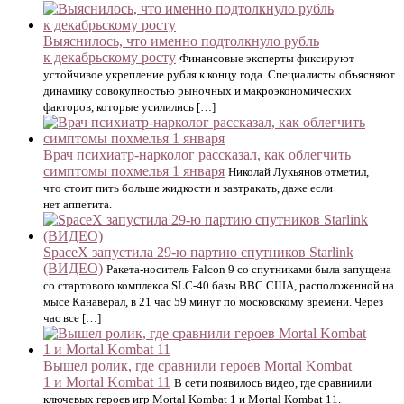
Выяснилось, что именно подтолкнуло рубль
к декабрьскому росту
Финансовые эксперты фиксируют
устойчивое укрепление рубля к концу года. Специалисты объясняют
динамику совокупностью рыночных и макроэкономических
факторов, которые усилились […]
Врач психиатр-нарколог рассказал, как облегчить
симптомы похмелья 1 января
Николай Лукьянов отметил,
что стоит пить больше жидкости и завтракать, даже если
нет аппетита.
SpaceX запустила 29-ю партию спутников Starlink
(ВИДЕО)
Ракета-носитель Falcon 9 со спутниками была запущена
со стартового комплекса SLC-40 базы ВВС США, расположенной на
мысе Канаверал, в 21 час 59 минут по московскому времени. Через
час все […]
Вышел ролик, где сравнили героев Mortal Kombat
1 и Mortal Kombat 11
В сети появилось видео, где сравниили
ключевых героев игр Mortal Kombat 1 и Mortal Kombat 11.