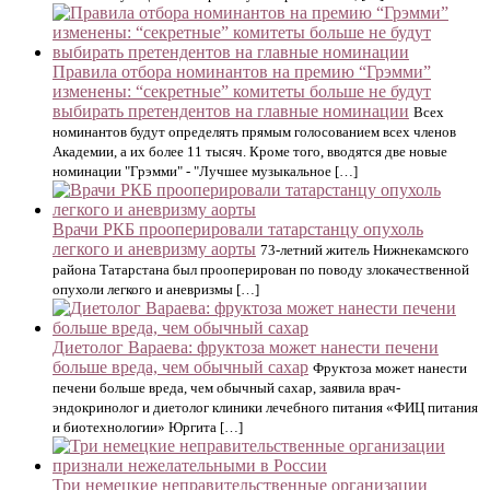
Правила отбора номинантов на премию “Грэмми”
изменены: “секретные” комитеты больше не будут
выбирать претендентов на главные номинации
Всех
номинантов будут определять прямым голосованием всех членов
Академии, а их более 11 тысяч. Кроме того, вводятся две новые
номинации "Грэмми" - "Лучшее музыкальное […]
Врачи РКБ прооперировали татарстанцу опухоль
легкого и аневризму аорты
73-летний житель Нижнекамского
района Татарстана был прооперирован по поводу злокачественной
опухоли легкого и аневризмы […]
Диетолог Вараева: фруктоза может нанести печени
больше вреда, чем обычный сахар
Фруктоза может нанести
печени больше вреда, чем обычный сахар, заявила врач-
эндокринолог и диетолог клиники лечебного питания «ФИЦ питания
и биотехнологии» Юргита […]
Три немецкие неправительственные организации