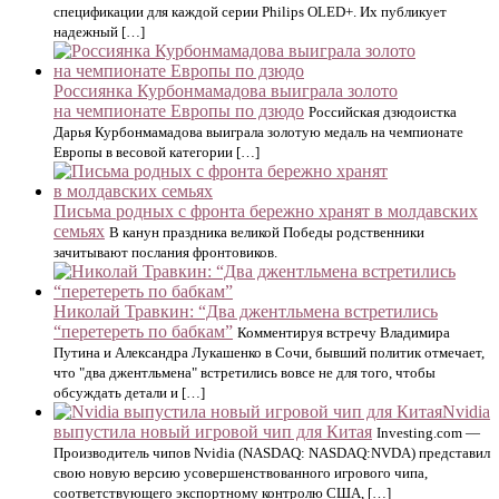
спецификации для каждой серии Philips OLED+. Их публикует
надежный […]
Россиянка Курбонмамадова выиграла золото
на чемпионате Европы по дзюдо
Российская дзюдоистка
Дарья Курбонмамадова выиграла золотую медаль на чемпионате
Европы в весовой категории […]
Письма родных с фронта бережно хранят в молдавских
семьях
В канун праздника великой Победы родственники
зачитывают послания фронтовиков.
Николай Травкин: “Два джентльмена встретились
“перетереть по бабкам”
Комментируя встречу Владимира
Путина и Александра Лукашенко в Сочи, бывший политик отмечает,
что "два джентльмена" встретились вовсе не для того, чтобы
обсуждать детали и […]
Nvidia
выпустила новый игровой чип для Китая
Investing.com —
Производитель чипов Nvidia (NASDAQ: NASDAQ:NVDA) представил
свою новую версию усовершенствованного игрового чипа,
соответствующего экспортному контролю США, […]