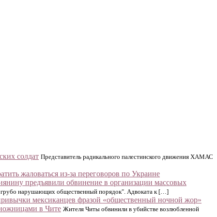
ских солдат
Представитель радикального палестинского движения ХАМАС
тить жаловаться из-за переговоров по Украине
иянину предъявили обвинение в организации массовых
й, грубо нарушающих общественный порядок". Адвоката к […]
привычки мексиканцев фразой «общественный ночной жор»
ножницами в Чите
Жителя Читы обвинили в убийстве возлюбленной