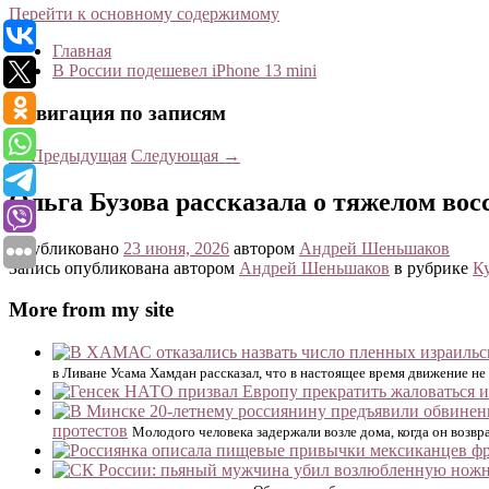
Перейти к основному содержимому
Главная
В России подешевел iPhone 13 mini
Навигация по записям
←
Предыдущая
Следующая
→
Ольга Бузова рассказала о тяжелом вос
Опубликовано
23 июня, 2026
автором
Андрей Шеньшаков
Запись опубликована автором
Андрей Шеньшаков
в рубрике
К
More from my site
в Ливане Усама Хамдан рассказал, что в настоящее время движение н
протестов
Молодого человека задержали возле дома, когда он воз