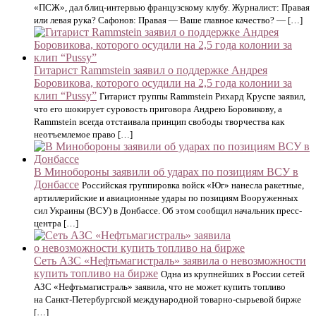
«ПСЖ», дал блиц-интервью французскому клубу. Журналист: Правая
или левая рука? Сафонов: Правая — Ваше главное качество? — […]
Гитарист Rammstein заявил о поддержке Андрея
Боровикова, которого осудили на 2,5 года колонии за
клип “Pussy”
Гитарист группы Rammstein Рихард Круспе заявил,
что его шокирует суровость приговора Андрею Боровикову, а
Rammstein всегда отстаивала принцип свободы творчества как
неотъемлемое право […]
В Минобороны заявили об ударах по позициям ВСУ в
Донбассе
Российская группировка войск «Юг» нанесла ракетные,
артиллерийские и авиационные удары по позициям Вооруженных
сил Украины (ВСУ) в Донбассе. Об этом сообщил начальник пресс-
центра […]
Сеть АЗС «Нефтьмагистраль» заявила о невозможности
купить топливо на бирже
Одна из крупнейших в России сетей
АЗС «Нефтьмагистраль» заявила, что не может купить топливо
на Санкт-Петербургской международной товарно-сырьевой бирже
[…]