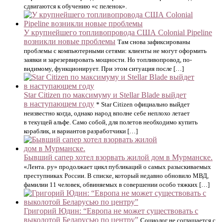
сдвигаются к обучению «с пеленок».
У крупнейшего топливопровода США Colonial Pipeline
возникли новые проблемы
Там снова зафиксированы
проблемы с компьютерными сетями: клиенты не могут оформить
заявки и зарезервировать мощности. Но топливопровод, по-
видимому, функционирует. При этом ситуация после […]
Star Citizen по максимуму и Stellar Blade выйдет
в наступающем году
* Star Citizen официально выйдет
неизвестно когда, однако народ вполне себе неплохо летает
в текущей альфе. Само собой, для полетов необходимо купить
кораблик, и вариантов разработчики […]
Бывший сапер хотел взорвать жилой дом в Мурманске.
«Лента. ру» продолжает цикл публикаций о самых разыскиваемых
преступниках России. В списке, который недавно обновило МВД,
фамилии 11 человек, обвиняемых в совершении особо тяжких […]
Григорий Юдин: “Европа не может существовать с
выколотой Беларусью по центру”
Социолог не соглашается с