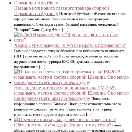
Названо имя нового главного тренера сборной
Германии по футболу
Немецкий футбольный союз во вторник
официально объявил о том, что новым главным тренером
национальной команды станет бывший наставник мюнхенской
"Баварии" Ханс-Дитер Флик. […]
Хабиб Нурмагомедов: “Я устал нырять в потные ноги”
Бывший обладатель титула Абсолютного бойцовского чемпионата
(UFC) в легком весе Хабиб Нурмагомедов, отвечая на вопросы
журналистов после турнира EFC 36, призвал не ждать его
возвращения в […]
Нюландер не хотел поздно приезжать на ЧМ-2023
и занимать место в составе сборной Швеции. Оно могло
принадлежать его брату Александеру
Появилась
информация о позиции Вильяма Нюландера относительно этого
решения — хоккеист не хотел поздно приезжать на турнир
и занимать место другого игрока в составе […]
Обучение письму: когда ребенок к этому готов?
Ранее
образование стало трендом современности — и рамки все дальше