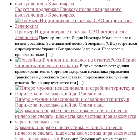
Галустян поддержал Глюкозу после скандального
выступления в Красноярске
Премьер Индии впервые с начала СВО встретился с
Зеленским
Премьер-министр Индии Нарендра Моди впервые с
начала российской специальной военной операции (СВО) встретился
с президентом Украины Владимиром Зеленским. Переговоры
прошли на полях […]
Российский
чиновник попался на откатах
В Архангельске сотрудники
правоохранительных органов задержали начальника управления
транспорта и дорожного хозяйства по подозрению в получении
откатов. Чиновнику вменяется три […]
Пятеро мужчин изнасиловали и ограбили туристку в
Париже за несколько дней до Олимпиады
Крамник о борьбе с читерством: «Понял, что если
ничего не сделать, шахматы как честная игра закончатся
через несколько лет»
Владимир Крамник объяснил, почему