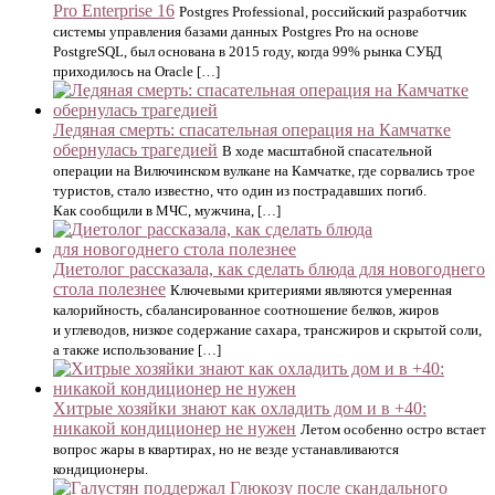
Pro Enterprise 16
Postgres Professional, российский разработчик
системы управления базами данных Postgres Pro на основе
PostgreSQL, был основана в 2015 году, когда 99% рынка СУБД
приходилось на Oracle […]
Ледяная смерть: спасательная операция на Камчатке
обернулась трагедией
В ходе масштабной спасательной
операции на Вилючинском вулкане на Камчатке, где сорвались трое
туристов, стало известно, что один из пострадавших погиб.
Как сообщили в МЧС, мужчина, […]
Диетолог рассказала, как сделать блюда для новогоднего
стола полезнее
Ключевыми критериями являются умеренная
калорийность, сбалансированное соотношение белков, жиров
и углеводов, низкое содержание сахара, трансжиров и скрытой соли,
а также использование […]
Хитрые хозяйки знают как охладить дом и в +40:
никакой кондиционер не нужен
Летом особенно остро встает
вопрос жары в квартирах, но не везде устанавливаются
кондиционеры.