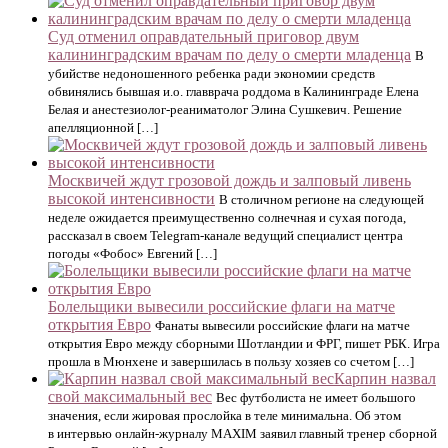
Суд отменил оправдательный приговор двум
калининградским врачам по делу о смерти младенца
В
убийстве недоношенного ребенка ради экономии средств
обвинялись бывшая и.о. главврача роддома в Калининграде Елена
Белая и анестезиолог-реаниматолог Элина Сушкевич. Решение
апелляционной […]
Москвичей ждут грозовой дождь и залповый ливень
высокой интенсивности
В столичном регионе на следующей
неделе ожидается преимущественно солнечная и сухая погода,
рассказал в своем Telegram-канале ведущий специалист центра
погоды «Фобос» Евгений […]
Болельщики вывесили российские флаги на матче
открытия Евро
Фанаты вывесили российские флаги на матче
открытия Евро между сборными Шотландии и ФРГ, пишет РБК. Игра
прошла в Мюнхене и завершилась в пользу хозяев со счетом […]
Карпин назвал
свой максимальный вес
Вес футболиста не имеет большого
значения, если жировая прослойка в теле минимальна. Об этом
в интервью онлайн-журналу MAXIM заявил главный тренер сборной