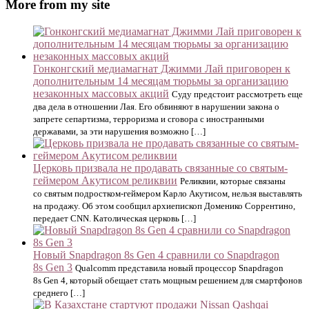
More from my site
Гонконгский медиамагнат Джимми Лай приговорен к
дополнительным 14 месяцам тюрьмы за организацию
незаконных массовых акций
Суду предстоит рассмотреть еще
два дела в отношении Лая. Его обвиняют в нарушении закона о
запрете сепартизма, терроризма и сговора с иностранными
державами, за эти нарушения возможно […]
Церковь призвала не продавать связанные со святым-
геймером Акутисом реликвии
Реликвии, которые связаны
со святым подростком-геймером Карло Акутисом, нельзя выставлять
на продажу. Об этом сообщил архиепископ Доменико Соррентино,
передает CNN. Католическая церковь […]
Новый Snapdragon 8s Gen 4 сравнили со Snapdragon
8s Gen 3
Qualcomm представила новый процессор Snapdragon
8s Gen 4, который обещает стать мощным решением для смартфонов
среднего […]