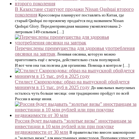
В Казахстане стартуют продажи Nissan Qashqai второго
поколения
Кроссоверы планируют поставлять из Китая, где
старый Qashqai по-прежнему продаётся под названием Nissan
Qashqai Glory. Переднеприводная машина укомплектована 2-
литровым 149-сильным […]
Перечислены преимущества для здоровья употребления
овсянки на завтрак
Ленивая овсянка, которую можно
приготовить ещё с вечера, действительно стала популярной.
И вот чем она так полезна для организма. Помощь в контроле […]
Стилист Скороходова: образ на выпускной обойдется
минимум в 15 тыс. руб в 2025 году
До школьных выпускных
осталось чуть больше месяца: они традиционно пройдут по всей
России в конце июня.
Россия будет выдавать “золотые визы” иностранцам за
инвестиции в 10 млн рублей или при покупке
недвижимости от 30 млн
В правительство внесен законопроект
о "золотых визах" для иностранных инвесторов. Поправки упростят