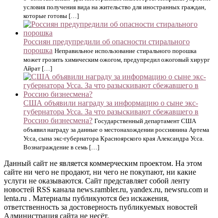
условия получения вида на жительство для иностранных граждан,
которые готовы […]
Россиян предупредили об опасности стирального
порошка
Неправильное использование стирального порошка
может грозить химическим ожогом, предупредил ожоговый хирург
Айрат […]
США объявили награду за информацию о сыне экс-
губернатора Усса. За что разыскивают сбежавшего в
Россию бизнесмена?
Государственный департамент США
объявил награду за данные о местонахождении россиянина Артема
Усса, сына экс-губернатора Красноярского края Александра Усса.
Вознаграждение в семь […]
Данный сайт не является коммерческим проектом. На этом
сайте ни чего не продают, ни чего не покупают, ни какие
услуги не оказываются. Сайт представляет собой ленту
новостей RSS канала news.rambler.ru, yandex.ru, newsru.com и
lenta.ru . Материалы публикуются без искажения,
ответственность за достоверность публикуемых новостей
Администрация сайта не несёт.