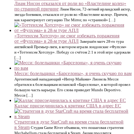
Лиам Нисон отказался от роли во «Властелине колец»
по странной причине
Лиам Нисон, 72-летний ирландский актер,
звезда боевиков, отказался от роли во «Властелине колец». Причем,
как характеризует ситуацию The Mirror, по «странной» […]
«Тоттенхэм Хотспур» не смог избежать поражения
от «Фулхэма» в 28-м туре АПЛ
Завершён матч 28-го тура
английской Премьер-лиги, в котором играли лондонские «Фулхэм»
и «Тоттенхэм Хотспур». Победу со счётом 2:1 в этой игре одержали
[…]
Месси: болельщики «Барселоны», я очень скучаю по вам
Аргентинский нападающий «Интер Майами» Лионель Месси
обратился к болельщикам испанской «Барселоны», в которой провел
большую часть карьеры. Его слова приводит Mundo Deportivo.
Месси […]
Каллас присоединилась к критике США в адрес ЕС
Стратегия в духе StarCraft на время стала бесплатной
в Steam
Студия Game River объявила, что пошаговая стратегия
Mechabellum стала бесплатной в Steam. Акция продлится