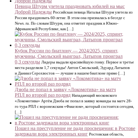
Певица Штурм улетела праздновать юбилей на мыс
Доброй Надежды
Российская певица Наталья Штурм улетела из
России праздновать 60-летие. В этом она призналась в беседе с
News. ru. По словам Штурм, она отметит праздник в Южно-
Африканской Республике, как […]
Кубок России по биатлону — 2024/2025, спринт,
мужчины, Смольский выиграл, Латыпов проиграл
0,3 секунды
Лидеры выдали красивейшую гонку. Первое и третье
места разделили 1,7 секунды! Антон Смольский, Эдуард Латыпов
и Даниил Серохвостов — лучшие в нашем биатлоне прямо […]
Дзюба не попал в заявку «Локомотива» на матч
РПЛ во второй раз подряд
Нападающий московского
«Локомотива» Артём Дзюба не попал в заявку команды на матч 28-
го тура РПЛ с воронежским «Факелом», который состоится сегодня,
[…]
Пошел на преступление не ради просвещения: в Ростове
задержали вора электронных книг
Ростовская область,