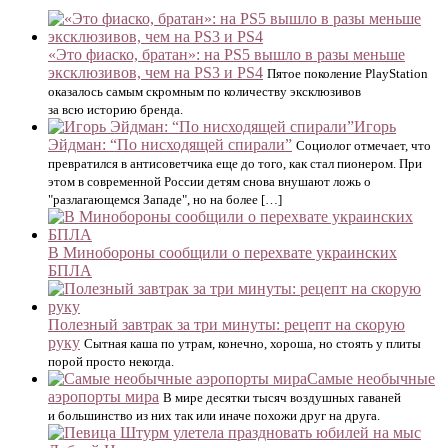
«Это фиаско, братан»: на PS5 вышло в разы меньше
эксклюзивов, чем на PS3 и PS4
Пятое поколение PlayStation
оказалось самым скромным по количеству эксклюзивов
за всю историю бренда.
Игорь
Эйдман: “По нисходящей спирали”
Социолог отмечает, что
превратился в антисоветчика еще до того, как стал пионером. При
этом в современной России детям снова внушают ложь о
"разлагающемся Западе", но на более […]
В Минобороны сообщили о перехвате украинских
БПЛА
Полезный завтрак за три минуты: рецепт на скорую
руку
Сытная каша по утрам, конечно, хороша, но стоять у плиты
порой просто некогда.
Самые необычные
аэропорты мира
В мире десятки тысяч воздушных гаваней
и большинство из них так или иначе похожи друг на друга.