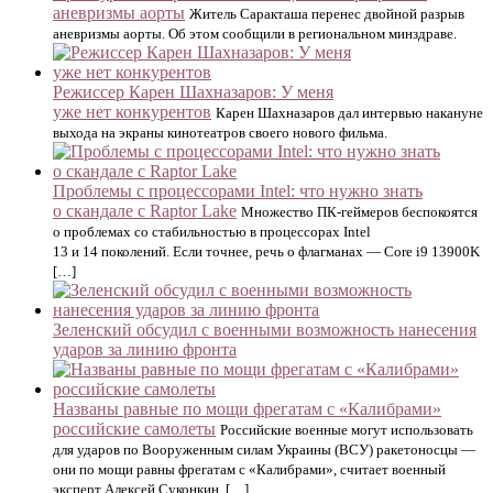
аневризмы аорты
Житель Саракташа перенес двойной разрыв
аневризмы аорты. Об этом сообщили в региональном минздраве.
Режиссер Карен Шахназаров: У меня
уже нет конкурентов
Карен Шахназаров дал интервью накануне
выхода на экраны кинотеатров своего нового фильма.
Проблемы с процессорами Intel: что нужно знать
о скандале с Raptor Lake
Множество ПК-геймеров беспокоятся
о проблемах со стабильностью в процессорах Intel
13 и 14 поколений. Если точнее, речь о флагманах — Core i9 13900K
[…]
Зеленский обсудил с военными возможность нанесения
ударов за линию фронта
Названы равные по мощи фрегатам с «Калибрами»
российские самолеты
Российские военные могут использовать
для ударов по Вооруженным силам Украины (ВСУ) ракетоносцы —
они по мощи равны фрегатам с «Калибрами», считает военный
эксперт Алексей Суконкин. […]