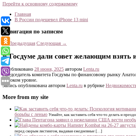
Перейти к основному содержимому
Главная
В России подешевел iPhone 13 mini
Навигация по записям
←
Предыдущая
Следующая
→
В Госдуме дали совет желающим взять 
Опубликовано
28 июня, 2025
автором
Lenta.ru
Председатель комитета Госдумы по финансовому рынку Анатоли
высоком уровне.
Запись опубликована автором
Lenta.ru
в рубрике
Недвижимост
More from my site
борьбы с ленью
Узнайте, как заставить себя что-то делать и пр
перед скорым листингом, выдавая ежедневные […]