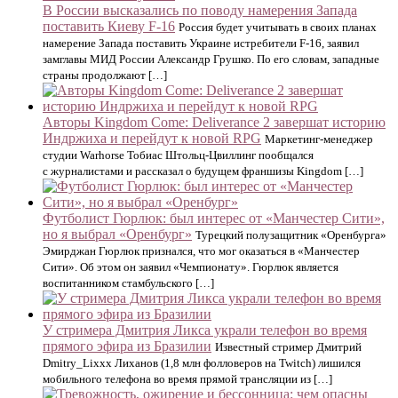
В России высказались по поводу намерения Запада
поставить Киеву F-16
Россия будет учитывать в своих планах
намерение Запада поставить Украине истребители F-16, заявил
замглавы МИД России Александр Грушко. По его словам, западные
страны продолжают […]
Авторы Kingdom Come: Deliverance 2 завершат историю
Индржиха и перейдут к новой RPG
Маркетинг-менеджер
студии Warhorse Тобиас Штольц-Цвиллинг пообщался
с журналистами и рассказал о будущем франшизы Kingdom […]
Футболист Гюрлюк: был интерес от «Манчестер Сити»,
но я выбрал «Оренбург»
Турецкий полузащитник «Оренбурга»
Эмирджан Гюрлюк признался, что мог оказаться в «Манчестер
Сити». Об этом он заявил «Чемпионату». Гюрлюк является
воспитанником стамбульского […]
У стримера Дмитрия Ликса украли телефон во время
прямого эфира из Бразилии
Известный стример Дмитрий
Dmitry_Lixxx Лиханов (1,8 млн фолловеров на Twitch) лишился
мобильного телефона во время прямой трансляции из […]