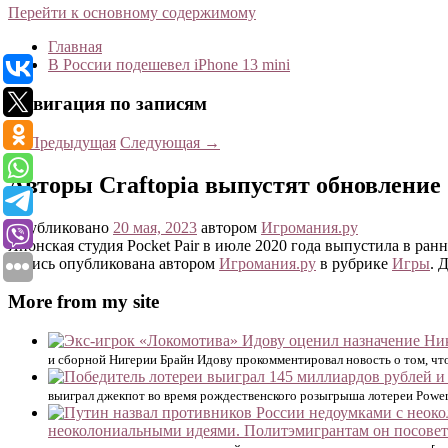
Перейти к основному содержимому
Главная
В России подешевел iPhone 13 mini
Навигация по записям
←
Предыдущая
Следующая
→
Авторы Craftopia выпустят обновление 
Опубликовано
20 мая, 2023
автором
Игромания.ру
Японская студия Pocket Pair в июле 2020 года выпустила в ра
Запись опубликована автором
Игромания.ру
в рубрике
Игры
. 
More from my site
и сборной Нигерии Брайн Идову прокомментировал новость о том, чт
выиграл джекпот во время рождественского розыгрыша лотереи Powerb
неоколониальными идеями. Политэмигрантам он посовет