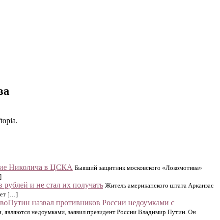
ва
opia.
ние Николича в ЦСКА
Бывший защитник московского «Локомотива»
]
 рублей и не стал их получать
Житель американского штата Арканзас
ет […]
Путин назвал противников России недоумками с
 являются недоумками, заявил президент России Владимир Путин. Он