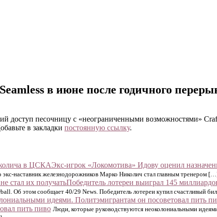
Seamless в июне после годичного переры
нний доступ песочницу с «неограниченными возможностями» Craft
Добавьте в закладки
постоянную ссылку
.
Экс-игрок «Локомотива» Идову оценил назначе
о экс-наставник железнодорожников Марко Николич стал главным тренером […
Победитель лотереи выиграл 145 миллиардов
all. Об этом сообщает 40/29 News. Победитель лотереи купил счастливый бил
овал пить пиво
Люди, которые руководствуются неоколониальными идеями,