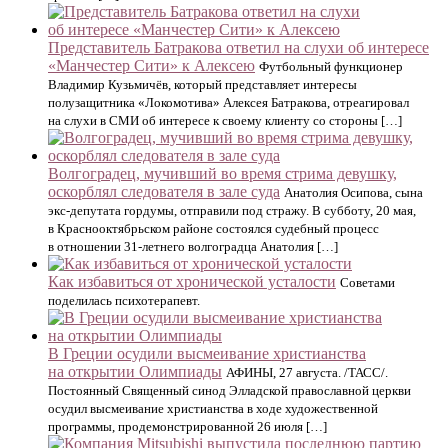
Представитель Батракова ответил на слухи об интересе
«Манчестер Сити» к Алексею
Футбольный функционер
Владимир Кузьмичёв, который представляет интересы
полузащитника «Локомотива» Алексея Батракова, отреагировал
на слухи в СМИ об интересе к своему клиенту со стороны […]
Волгоградец, мучивший во время стрима девушку,
оскорблял следователя в зале суда
Анатолия Осипова, сына
экс-депутата гордумы, отправили под стражу. В субботу, 20 мая,
в Краснооктябрьском районе состоялся судебный процесс
в отношении 31-летнего волгоградца Анатолия […]
Как избавиться от хронической усталости
Советами
поделилась психотерапевт.
В Греции осудили высмеивание христианства
на открытии Олимпиады
АФИНЫ, 27 августа. /ТАСС/.
Постоянный Священный синод Элладской православной церкви
осудил высмеивание христианства в ходе художественной
программы, продемонстрированной 26 июля […]