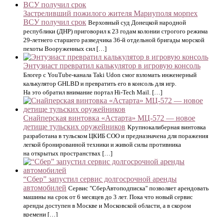
Застреливший пожилого жителя Мариуполя морпех
ВСУ получил срок
Верховный суд Донецкой народной
республики (ДНР) приговорил к 23 годам колонии строгого режима
29-летнего старшего разведчика 36-й отдельной бригады морской
пехоты Вооруженных сил […]
Энтузиаст превратил калькулятор в игровую консоль
Блогер с YouTube-канала Taki Udon смог взломать инженерный
калькулятор GHLBD и превратить его в консоль для игр.
На это обратил внимание портал Hi-Tech Mail. […]
Снайперская винтовка «Астарта» МЦ-572 — новое
детище тульских оружейников
Крупнокалиберная винтовка
разработана в тульском ЦКИБ СОО и предназначена для поражения
легкой бронированной техники и живой силы противника
на открытых пространствах […]
“Сбер” запустил сервис долгосрочной аренды
автомобилей
Сервис "СберАвтоподписка" позволяет арендовать
машины на срок от 6 месяцев до 3 лет. Пока что новый сервис
аренды доступен в Москве и Московской области, а в скором
времени […]