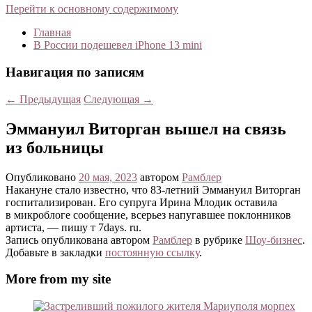
Перейти к основному содержимому
Главная
В России подешевел iPhone 13 mini
Навигация по записям
←
Предыдущая
Следующая
→
Эммануил Виторган вышел на связь
из больницы
Опубликовано
20 мая, 2023
автором
Рамблер
Накануне стало известно, что 83-летний Эммануил Виторган
госпитализирован. Его супруга Ирина Млодик оставила
в микроблоге сообщение, всерьез напугавшее поклонников
артиста, — пишу т 7days. ru.
Запись опубликована автором
Рамблер
в рубрике
Шоу-бизнес
.
Добавьте в закладки
постоянную ссылку
.
More from my site