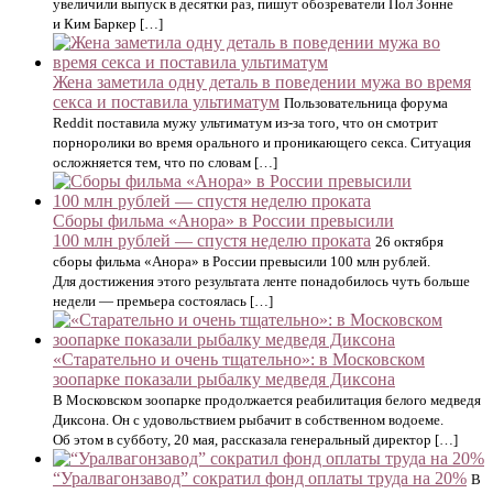
увеличили выпуск в десятки раз, пишут обозреватели Пол Зонне
и Ким Баркер […]
Жена заметила одну деталь в поведении мужа во время
секса и поставила ультиматум
Пользовательница форума
Reddit поставила мужу ультиматум из-за того, что он смотрит
порноролики во время орального и проникающего секса. Ситуация
осложняется тем, что по словам […]
Сборы фильма «Анора» в России превысили
100 млн рублей — спустя неделю проката
26 октября
сборы фильма «Анора» в России превысили 100 млн рублей.
Для достижения этого результата ленте понадобилось чуть больше
недели — премьера состоялась […]
«Старательно и очень тщательно»: в Московском
зоопарке показали рыбалку медведя Диксона
В Московском зоопарке продолжается реабилитация белого медведя
Диксона. Он с удовольствием рыбачит в собственном водоеме.
Об этом в субботу, 20 мая, рассказала генеральный директор […]
“Уралвагонзавод” сократил фонд оплаты труда на 20%
В