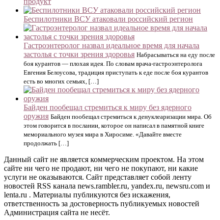
продукт
Беспилотники ВСУ атаковали российский регион
Гастроэнтеролог назвал идеальное время для начала
застолья с точки зрения здоровья
Набрасываться на еду после
боя курантов — плохая идея. По словам врача-гастроэнтеролога
Евгения Белоусова, традиция приступать к еде после боя курантов
есть во многих семьях, […]
Байден пообещал стремиться к миру без ядерного
оружия
Байден пообещал стремиться к денуклеаризации мира. Об
этом говорится в послании, которое он написал в памятной книге
мемориального музея мира в Хиросиме. «Давайте вместе
продолжать […]
Данный сайт не является коммерческим проектом. На этом
сайте ни чего не продают, ни чего не покупают, ни какие
услуги не оказываются. Сайт представляет собой ленту
новостей RSS канала news.rambler.ru, yandex.ru, newsru.com и
lenta.ru . Материалы публикуются без искажения,
ответственность за достоверность публикуемых новостей
Администрация сайта не несёт.