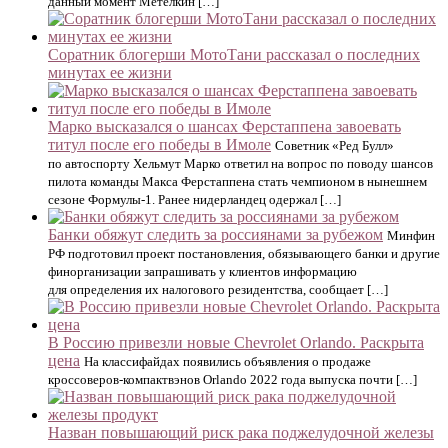
данный момент Метелкин […]
Соратник блогерши МотоТани рассказал о последних
минутах ее жизни
Марко высказался о шансах Ферстаппена завоевать
титул после его победы в Имоле
Советник «Ред Булл»
по автоспорту Хельмут Марко ответил на вопрос по поводу шансов
пилота команды Макса Ферстаппена стать чемпионом в нынешнем
сезоне Формулы-1. Ранее нидерландец одержал […]
Банки обяжут следить за россиянами за рубежом
Минфин
РФ подготовил проект постановления, обязывающего банки и другие
финорганизации запрашивать у клиентов информацию
для определения их налогового резидентства, сообщает […]
В Россию привезли новые Chevrolet Orlando. Раскрыта
цена
На классифайдах появились объявления о продаже
кроссоверов-компактвэнов Orlando 2022 года выпуска почти […]
Назван повышающий риск рака поджелудочной железы