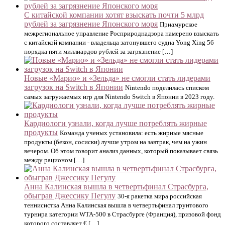
С китайской компании хотят взыскать почти 5 млрд
рублей за загрязнение Японского моря
Приамурское
межрегиональное управление Росприроднадзора намерено взыскать
с китайской компании - владельца затонувшего судна Yong Хing 56
порядка пяти миллиардов рублей за загрязнение […]
Новые «Марио» и «Зельда» не смогли стать лидерами
загрузок на Switch в Японии
Nintendo поделилась списком
самых загружаемых игр для Nintendo Switch в Японии в 2023 году.
Кардиологи узнали, когда лучше потреблять жирные
продукты
Команда ученых установила: есть жирные мясные
продукты (бекон, сосиски) лучше утром на завтрак, чем на ужин
вечером. Об этом говорит анализ данных, который показывает связь
между рационом […]
Анна Калинская вышла в четвертьфинал Страсбурга,
обыграв Джессику Пегулу
30-я ракетка мира российская
теннисистка Анна Калинская вышла в четвертьфинал грунтового
турнира категории WTA-500 в Страсбурге (Франция), призовой фонд
которого составляет € […]