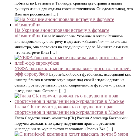
побывал во Вьетнаме и Таиланде, сравнил две страны и назвал
лучшую из них для отдыха соотечественников. Он сделал вывод, что
Вьетнам российским […]
На Украине анонсировали встречу в формате
«Рамштайн»
Глава Минобороны Украины Алексей Резников
анонсировал новую встречу в формате «Рамштайн» — по словам
министра, она состоится на следующей неделе. Министр отметил,
что на встрече Киев […]
УЕФА близок к отмене правила выездного гола в плей-
офф еврокубков
Европейский союз футбольных ассоциаций как
никогда близок к отмене в турнирах под своей эгидой одного из
самых противоречивых правил современного футбола - правила
выездного гола. Осталось […]
Глава СК поручил доложить о нарушении прав
спортсменов и нападении на журналистов в Москве
Глава Следственного комитета (СК) России Александр Бастрыкин
поручил доложить по факту нарушения прав спортсменов
и нападении на журналистов телеканала «Россия 24» […]