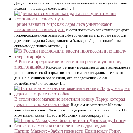
Для достижения этого результата ленте понадобилось чуть больше
недели — премьера состоялась […]
Грибы захватят мир: как дары леса уничтожают
все живое на своем пути
В сети появились впечатляющие фото
грибов-дождевиков размером с футбольный мяч, которые выросли
у детского сада на Самаркандском бульваре. А ранее подобными
снимками делились жители […]
В России предложили ввести прогрессивную шкалу
энерготарифов
Каждому региону предлагается дать возможность
устанавливать свой норматив, в зависимости от длины светового
дня. Но в Миниэнерго заявили, что предложение Союза
потребителей РФ по вводу […]
В столичном магазине заметили кошку Ларку, которая
держит в страхе всех собак
В одном из магазинов Москвы
живет боевая кошка Ларка, которая держит в страхе всех собак. Об
этом пишет канал «Новости Москвы» в мессенджере […]
Патрик Маккоу: «Забыл принести Дрэймонду Грину