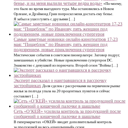
бенье, и на меня вылили четыре ведра воды»
«По-моему,
это было во время выездного тура. Мы остановились в Новом
Орлеане, и Дрэймонд Грин попросил меня достать ему бенье.
Я забыл и ушел гулять с друзьями […]
Самые заметные новинки онлайн-кинотеатров 17-23
мая: “Пищеблок” по Иванову, пять женщин под
подозрением, новые приключения супергероя
Мистические события в советском пионерлагере. Заговор подруг,
замешанных в убийстве. Новые приключения супергероя DC.
Знакомство с девушкой из порночата. Второй сезон "Войны […]
Эксперт рассказал о наигравшихся в рассрочку
застройщиках
Доля сделок с рассрочками на первичном рынке
жилья за полгода упала на 20 процентных пунктов и сейчас
составляет […]
Сеть «О’КЕЙ» усилила контроль за продукцией после
сообщений о кишечной палочке в шашлыке
В гипермаркетах «О'КЕЙ» вводят дополнительный контроль
за продукцией на весь «шашлычный» сезон.