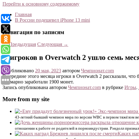
Перейти к основному содержимому
Главная
В России подешевел iPhone 13 mini
Навигация по записям
←
Предыдущая
Следующая
→
У игроков в Overwatch 2 ушло семь ме
Опубликовано
20 мая, 2023
автором
Чемпионат.com
В середине этого месяца игроки в Overwatch 2 рассказали, чт
суммарно заработали 1900 монет.
Запись опубликована автором
Чемпионат.com
в рубрике
Игры
.
More from my site
43-летний бывший чемпион мира по версии WBC в первом тяжёлом вес
отношении к работе ее родителей в порноиндустрии. Рэндолл призналас
Каких на