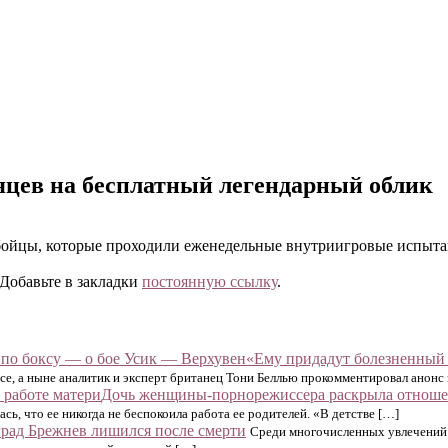
сяцев на бесплатный легендарный облик
о бойцы, которые проходили еженедельные внутриигровые испыта
 Добавьте в закладки
постоянную ссылку
.
«Ему придадут болезненный 
е, а ныне аналитик и эксперт британец Тони Беллью прокомментировал анонс
Дочь женщины-порнорежиссера раскрыла отношен
ь, что ее никогда не беспокоила работа ее родителей. «В детстве […]
град Брежнев лишился после смерти
Среди многочисленных увлечений 