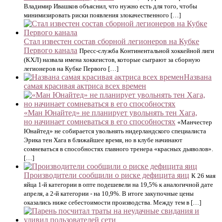
Владимир Ивашков объяснил, что нужно есть для того, чтобы
минимизировать риски появления злокачественного […]
Стал известен состав сборной легионеров на Кубке
Первого канала
Пресс-служба Континентальной хоккейной лиги
(КХЛ) назвала имена хоккеистов, которые сыграют за сборную
легионеров на Кубке Первого […]
Названа
самая красивая актриса всех времен
«Ман Юнайтед» не планирует увольнять тен Хага,
но начинает сомневаться в его способностях
«Манчестер
Юнайтед» не собирается увольнять нидерландского специалиста
Эрика тен Хага в ближайшее время, но в клубе начинают
сомневаться в способностях главного тренера «красных дьяволов».
[…]
Производители сообщили о риске дефицита яиц
К 26 мая
яйца 1-й категории в опте подешевели на 19,5% к аналогичной дате
апреля, а 2-й категории - на 10,9%. В итоге закупочные цены
оказались ниже себестоимости производства. Между тем в […]