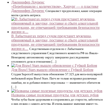
«Переборщили с количеством». Хирург — о пластике
Дженнифер Лоуренс
Специалист предположил, какие операции
могла сделать актриса.
В Лабытнангах перед судом предстанет мужчина,
обвиняемый в закупке, поставке и сбыте алкогольной
продукции, не отвечающей требованиям безопасности
жизни и…
Следственным отделом по г. Лабытнанги
следственного управления Следственного комитета РФ по Ямало-
Ненецкому автономному округу завершено расследование
уголовного дела в отношении […]
Для Brawl Stars вышло обновление с Губкой Бобом
Студия Supercell выпустила обновление 57.325 для мега-популярной
мобильной игры Brawl Stars. Патч не только исправил различные
ошибки, но и добавил нового персонажа — знаменитого обитателя
[…]
Названы самые полезные продукты для детских зубов
Чтобы зубы были здоровыми и сохранились до старости, заботиться
о них нужно с самого детства. И очень важное значение имеет то,